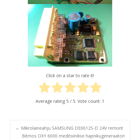
Click on a star to rate it!
Average rating
5
/ 5. Vote count:
1
Post
←
Mikrolaineahju SAMSUNG DE6612S-D 24V remont
Bitmos OXY 6000 meditsiinilise hapnikugeneraatori