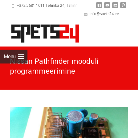
+372 5681 1011 Tehnika 24, Tallinn
info@spets24.ee
Skip
to
cont
Menu
Nissan Pathfinder mooduli
programmeerimine