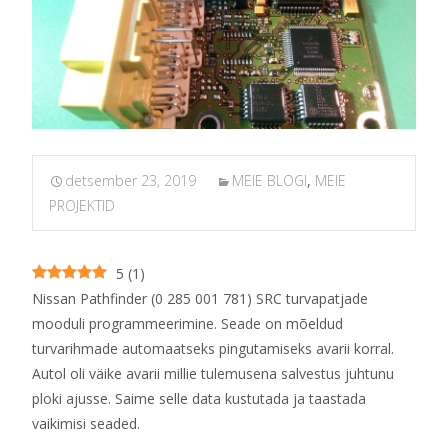
detsember 23, 2019
MEIE BLOGI
,
MEIE
PROJEKTID
5
(
1
)
Nissan Pathfinder (0 285 001 781) SRC turvapatjade
mooduli programmeerimine. Seade on mõeldud
turvarihmade automaatseks pingutamiseks avarii korral.
Autol oli väike avarii millie tulemusena salvestus juhtunu
ploki ajusse. Saime selle data kustutada ja taastada
vaikimisi seaded.